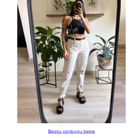
D
U
C
T
O
E
N
O
F
E
R
T
A
Baggy corduroy beige