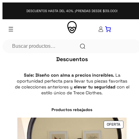
Saltar
al
DESCUENTOS HASTA DEL 40%. ¡PRENDAS DESDE $39.000!
contenido
Search
Descuentos
Sale: Diseño con alma a precios increíbles.
La
oportunidad perfecta para llevar tus piezas favoritas
de colecciones anteriores y
elevar tu seguridad
con el
estilo único de Trece Clothes.
Productos rebajados
P
OFERTA
R
O