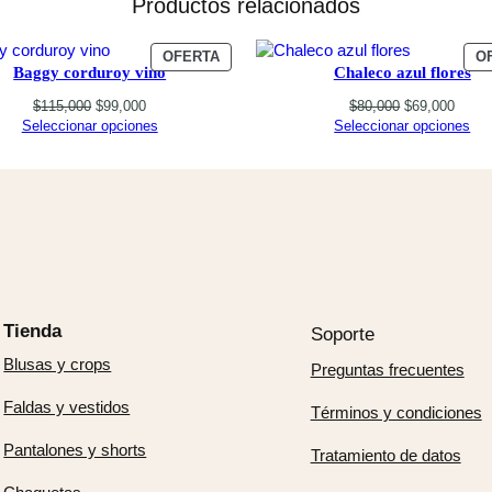
Productos relacionados
PRODUCTO
OFERTA
O
Baggy corduroy vino
Chaleco azul flores
EN
OFERTA
Original
Current
Original
Curre
$
115,000
$
99,000
$
80,000
$
69,000
price
price
price
price
Seleccionar opciones
Seleccionar opciones
was:
is:
was:
is:
$115,000.
$99,000.
$80,000.
$69,0
Tienda
Soporte
Blusas y crops
Preguntas frecuentes
Faldas y vestidos
Términos y condiciones
Pantalones y shorts
Tratamiento de datos