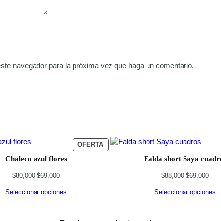
 este navegador para la próxima vez que haga un comentario.
PRODUCTO
OFERTA
EN
Chaleco azul flores
Falda short Saya cuadr
OFERTA
Original
Current
Original
Curr
$
80,000
$
69,000
$
88,000
$
69,000
price
price
price
pric
Seleccionar opciones
Seleccionar opciones
was:
is:
was:
is:
$80,000.
$69,000.
$88,000.
$69,