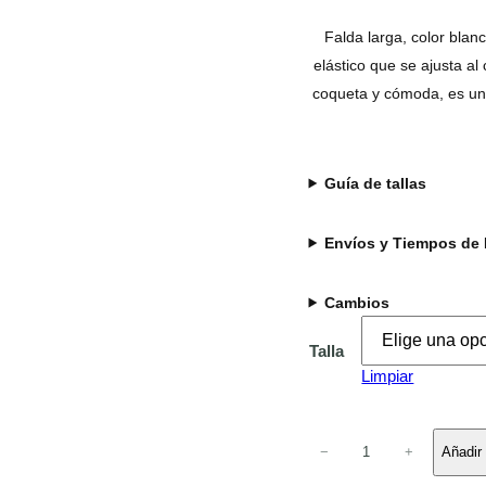
Falda larga, color blanc
elástico que se ajusta a
coqueta y cómoda, es una
Guía de tallas
Envíos y Tiempos de 
Cambios
Talla
Limpiar
F
−
+
Añadir 
a
l