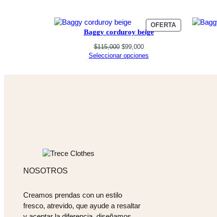
PRODUCTO
OFERTA
Baggy corduroy beige
EN
OFERTA
Original
Current
$
115,000
$
99,000
price
price
Seleccionar opciones
was:
is:
$115,000.
$99,000.
NOSOTROS
Creamos prendas con un estilo
fresco, atrevido, que ayude a resaltar
y aceptar la diferencia, diseñamos