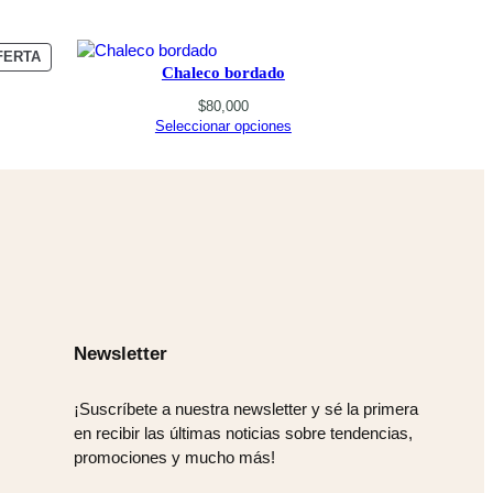
PRODUCTO
FERTA
Chaleco bordado
EN
OFERTA
nt
$
80,000
Seleccionar opciones
00.
Newsletter
¡Suscríbete a nuestra newsletter y sé la primera
en recibir las últimas noticias sobre tendencias,
promociones y mucho más!