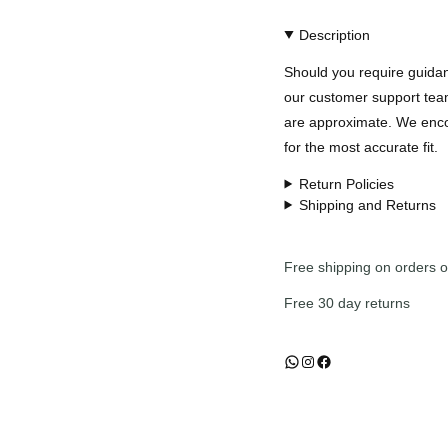
d
Description
a
b
Should you require guidanc
l
a
our customer support team
n
are approximate. We enco
c
for the most accurate fit.
a
g
Return Policies
i
Shipping and Returns
t
a
n
Free shipping on orders 
a
c
Free 30 day returns
a
n
t
WhatsApp
Instagram
Facebook
i
d
a
d