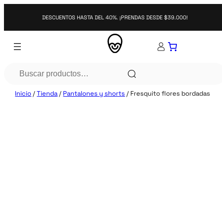
Saltar
al
DESCUENTOS HASTA DEL 40%. ¡PRENDAS DESDE $39.000!
contenido
Search
Inicio
/
Tienda
/
Pantalones y shorts
/ Fresquito flores bordadas