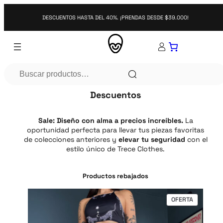
Saltar
al
DESCUENTOS HASTA DEL 40%. ¡PRENDAS DESDE $39.000!
contenido
Search
Descuentos
Sale: Diseño con alma a precios increíbles.
La
oportunidad perfecta para llevar tus piezas favoritas
de colecciones anteriores y
elevar tu seguridad
con el
estilo único de Trece Clothes.
Productos rebajados
P
OFERTA
R
O