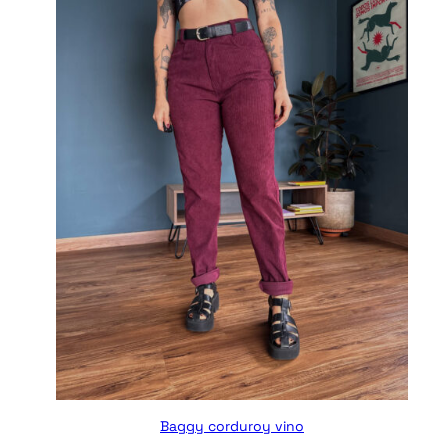
D
U
C
T
O
E
N
O
F
E
R
T
A
Baggy corduroy vino