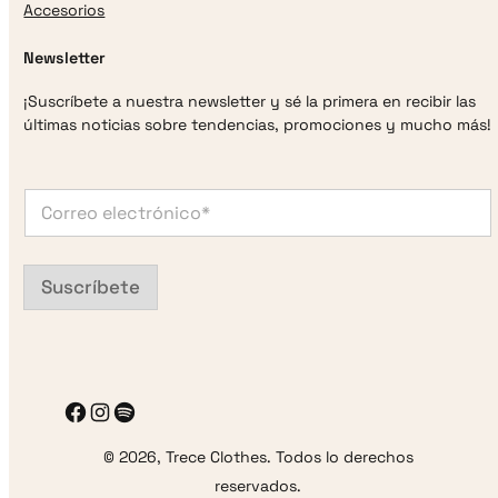
Accesorios
Newsletter
¡Suscríbete a nuestra newsletter y sé la primera en recibir las
últimas noticias sobre tendencias, promociones y mucho más!
e
C
l
o
e
r
c
r
t
e
r
Suscríbete
o
ó
e
n
l
i
e
c
c
o
t
C
r
o
Facebook
Instagram
Spotify
ó
r
n
r
© 2026, Trece Clothes. Todos lo derechos
i
e
c
o
reservados.