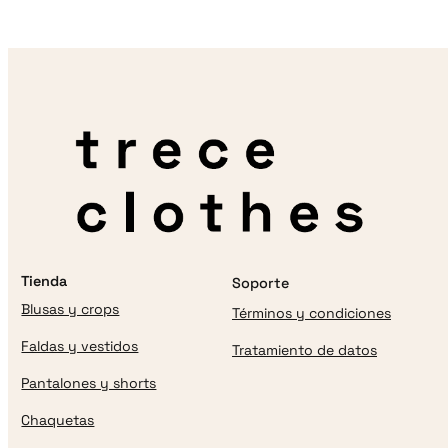
g
r
i
e
n
n
a
t
l
p
p
r
r
i
i
c
c
e
e
i
w
s
a
:
s
$
:
6
$
9
Tienda
Soporte
8
,
8
0
Blusas y crops
Términos y condiciones
,
0
0
0
Faldas y vestidos
Tratamiento de datos
0
.
0
Pantalones y shorts
.
Chaquetas